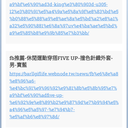
a9%bf%e6%90%ad3d-king%e3%80%903d-u305-
12%e3%80%91%e5%a4%9a%e5%8a%9f%e8%83%bd%e5
%b0%88%e5%88%a9%e8%ae%8a%e5%bd%a2%e8%a1%
a32%e5%90%881%e6%8a%97uv%e4%ba%ae%e5%bd%
a9%e5%85%b8%e9%9b%85%e7%b3%bb/
fb推薦-休閒運動穿搭FIVE UP-撞色針織外套-
男-寶藍
https://barllgiflife.webnode.tw/news/fb%e6%8e%a8
%e8%96%a6-
%e4%bc%91%e9%96%92%e9%81%8b%e5%8b%95%e7%
a9%bf%e6%90%adfive-up-
%e6%92%9e%e8%89%b2%e9%87%9d%e7%b9%94%e5%
a4%96%e5%a5%97-%e7%94%b7-
%e5%af%b6%e8%97%8d/