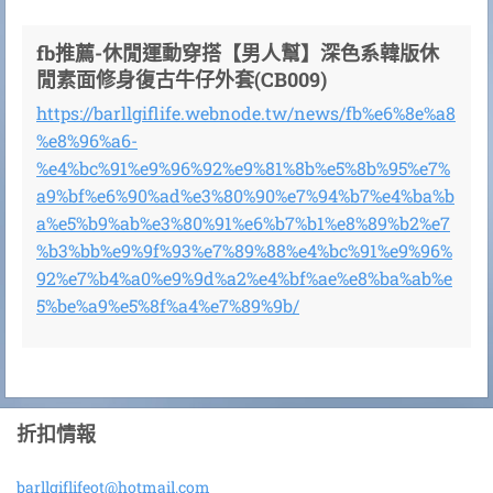
fb推薦-休閒運動穿搭【男人幫】深色系韓版休
閒素面修身復古牛仔外套(CB009)
https://barllgiflife.webnode.tw/news/fb%e6%8e%a8
%e8%96%a6-
%e4%bc%91%e9%96%92%e9%81%8b%e5%8b%95%e7%
a9%bf%e6%90%ad%e3%80%90%e7%94%b7%e4%ba%b
a%e5%b9%ab%e3%80%91%e6%b7%b1%e8%89%b2%e7
%b3%bb%e9%9f%93%e7%89%88%e4%bc%91%e9%96%
92%e7%b4%a0%e9%9d%a2%e4%bf%ae%e8%ba%ab%e
5%be%a9%e5%8f%a4%e7%89%9b/
折扣情報
barllgif
lifeot@h
otmail.c
om