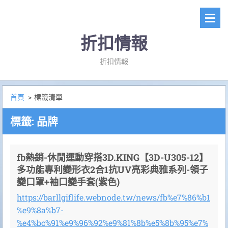
折扣情報
折扣情報
首頁
>
標籤清單
標籤: 品牌
fb熱銷-休閒運動穿搭3D.KING【3D-U305-12】
多功能專利變形衣2合1抗UV亮彩典雅系列-領子
變口罩+袖口變手套(紫色)
https://barllgiflife.webnode.tw/news/fb%e7%86%b1
%e9%8a%b7-
%e4%bc%91%e9%96%92%e9%81%8b%e5%8b%95%e7%