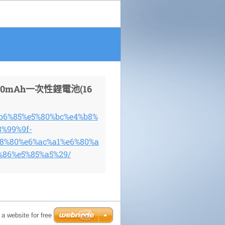
00mAh一次性鋰電池(16
8%b6%85%e5%80%bc%e4%b8%
8%99%9f-
8%80%e6%ac%a1%e6%80%a
%86%e5%85%a5%29/
a website for free