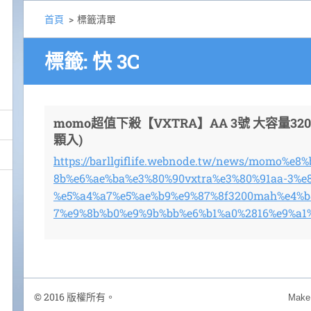
首頁
>
標籤清單
標籤: 快 3C
momo超值下殺【VXTRA】AA 3號 大容量32
顆入)
https://barllgiflife.webnode.tw/news/momo%e
8b%e6%ae%ba%e3%80%90vxtra%e3%80%91aa-3%e
%e5%a4%a7%e5%ae%b9%e9%87%8f3200mah%e4%b
7%e9%8b%b0%e9%9b%bb%e6%b1%a0%2816%e9%a1
© 2016 版權所有。
Make 