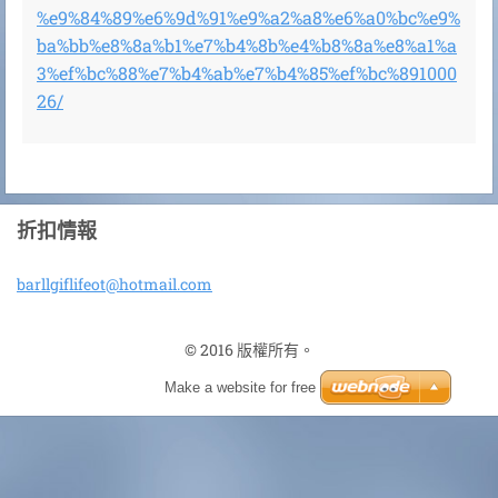
%e9%84%89%e6%9d%91%e9%a2%a8%e6%a0%bc%e9%
ba%bb%e8%8a%b1%e7%b4%8b%e4%b8%8a%e8%a1%a
3%ef%bc%88%e7%b4%ab%e7%b4%85%ef%bc%891000
26/
折扣情報
barllgif
lifeot@h
otmail.c
om
© 2016 版權所有。
Make a website for free