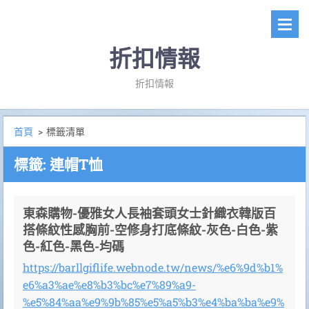
折扣情報
折扣情報
首頁
>
標籤清單
標籤: 連帽T恤
東森購物-優雅女人長袖套頭女士針織衣韓版百
搭條紋性感胸前-空修身打底條紋-灰色-白色-紫
色-紅色-黑色-均碼
https://barllgiflife.webnode.tw/news/%e6%9d%b1%
e6%a3%ae%e8%b3%bc%e7%89%a9-
%e5%84%aa%e9%9b%85%e5%a5%b3%e4%ba%ba%e9%