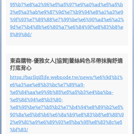
95%b7%e8%a2%96%e5%a5%97%e9%a0%ad%e5%a5%b
3%e5%a3%ab%e9%87%9d%e7%b9%94%e8%a1%a3%e9
%9f%93%e7%89%88%e7%99%be%e6%90%ad%e6%a2%
9d%e7%b4%8b%e6%80%a7%e6%84%9f%e8%83%b8%e
5%89%8d/
東森購物-優雅女人[協賀]蕾絲純色吊帶抹胸舒適
打底背心
https://barllgiflife.webnode.tw/news/%e6%9d%b1%
e6%a3%ae%e8%b3%bc%e7%89%a9-
%e5%84%aa%e9%9b%85%e5%a5%b3%e4%ba%ba-
%e5%8d%94%e8%b3%80-
%e8%95%be%e7%b5%b2%e7%b4%94%e8%89%b2%e5%
90%8a%e5%b8%b6%e6%8a%b9%e8%83%b8%e8%88%9
2%e9%81%a9%e6%89%93%e5%ba%95%e8%83%8c%e5
%bf%83/